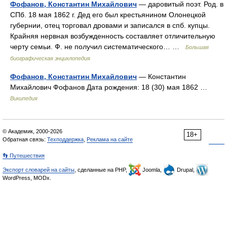
Фофанов, Константин Михайлович
— даровитый поэт. Род. в
СПб. 18 мая 1862 г. Дед его был крестьянином Олонецкой
губернии, отец торговал дровами и записался в спб. купцы.
Крайняя нервная возбужденность составляет отличительную
черту семьи. Ф. не получил систематического… …
Большая
биографическая энциклопедия
Фофанов, Константин Михайлович
— Константин
Михайлович Фофанов Дата рождения: 18 (30) мая 1862 …
Википедия
© Академик, 2000-2026
18+
Обратная связь:
Техподдержка
,
Реклама на сайте
👣 Путешествия
Экспорт словарей на сайты
, сделанные на PHP,
Joomla,
Drupal,
WordPress, MODx.